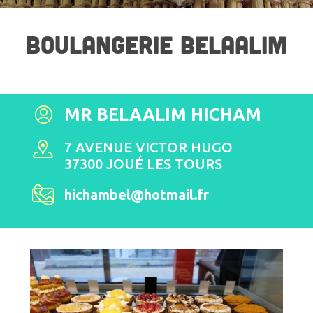
BOULANGERIE BELAALIM
MR BELAALIM HICHAM
7 AVENUE VICTOR HUGO
37300 JOUÉ LES TOURS
hichambel@hotmail.fr