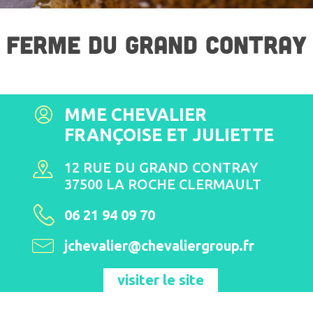
FERME DU GRAND CONTRAY
MME CHEVALIER
FRANÇOISE ET JULIETTE
12 RUE DU GRAND CONTRAY
37500 LA ROCHE CLERMAULT
06 21 94 09 70
jchevalier@chevaliergroup.fr
visiter le site