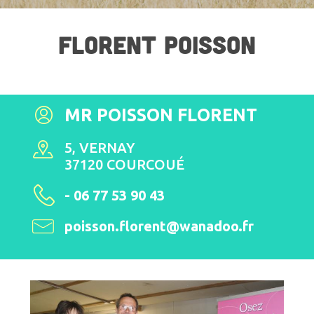
FLORENT POISSON
MR POISSON FLORENT
5, VERNAY
37120 COURCOUÉ
- 06 77 53 90 43
poisson.florent@wanadoo.fr