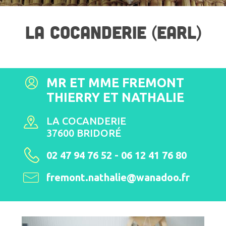
LA COCANDERIE (EARL)
MR ET MME FREMONT
THIERRY ET NATHALIE
LA COCANDERIE
37600 BRIDORÉ
02 47 94 76 52 - 06 12 41 76 80
fremont.nathalie@wanadoo.fr