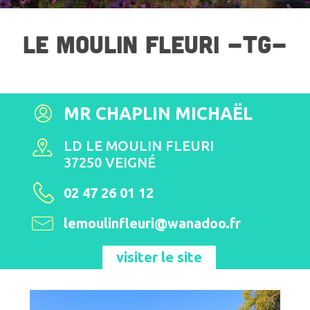
LE MOULIN FLEURI -TG-
MR CHAPLIN MICHAËL
LD LE MOULIN FLEURI
37250 VEIGNÉ
02 47 26 01 12
lemoulinfleuri@wanadoo.fr
visiter le site