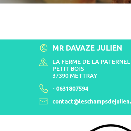
MR DAVAZE JULIEN
LA FERME DE LA PATERNELL
PETIT BOIS
37390 METTRAY
- 0631807594
contact@leschampsdejulien.