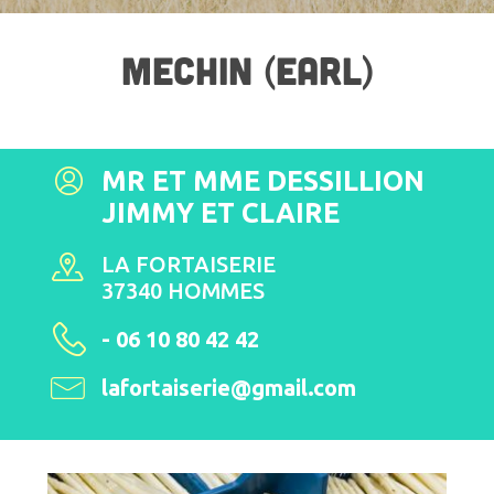
MECHIN (EARL)
MR ET MME DESSILLION
JIMMY ET CLAIRE
LA FORTAISERIE
37340 HOMMES
- 06 10 80 42 42
lafortaiserie@gmail.com