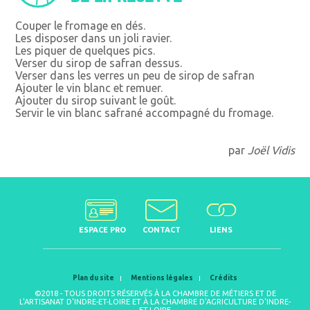
Couper le fromage en dés.
Les disposer dans un joli ravier.
Les piquer de quelques pics.
Verser du sirop de safran dessus.
Verser dans les verres un peu de sirop de safran
Ajouter le vin blanc et remuer.
Ajouter du sirop suivant le goût.
Servir le vin blanc safrané accompagné du fromage.
par
Joël Vidis
ESPACE PRO
CONTACT
LIENS
Plan du site
Mentions légales
Crédits
©2018 - TOUS DROITS RÉSERVÉS À LA CHAMBRE DE MÉTIERS ET DE
L'ARTISANAT D'INDRE-ET-LOIRE ET À LA CHAMBRE D'AGRICULTURE D'INDRE-
ET-LOIRE