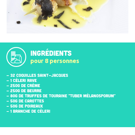
INGRÉDIENTS
pour 8 personnes
- 32 COQUILLES SAINT-JACQUES
- 1 CÉLERI RAVE
- 250G DE CRÈME
- 250G DE BEURRE
- 80G DE TRUFFES DE TOURAINE "TUBER MÉLANOSPORUM"
- 50G DE CAROTTES
- 50G DE POIREAUX
- 1 BRANCHE DE CÉLERI