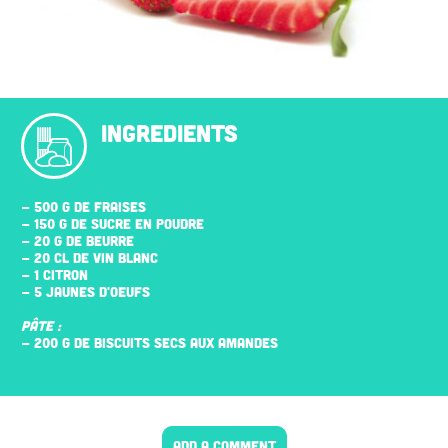
INGREDIENTS
- 500 G DE FRAISES
- 150 G DE SUCRE EN POUDRE
- 20 G DE BEURRE
- 20 CL DE VIN BLANC
- 1 CITRON
- 5 JAUNES D'ŒUFS
PÂTE :
- 200 G DE BISCUITS SECS AUX AMANDES
ADD A COMMENT