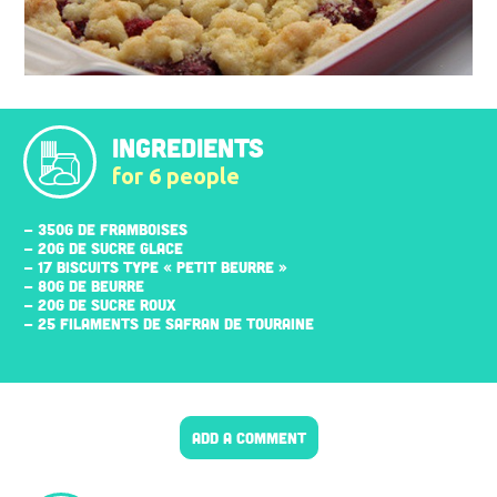
INGREDIENTS
for 6 people
- 350G DE FRAMBOISES
- 20G DE SUCRE GLACE
- 17 BISCUITS TYPE « PETIT BEURRE »
- 80G DE BEURRE
- 20G DE SUCRE ROUX
- 25 FILAMENTS DE SAFRAN DE TOURAINE
ADD A COMMENT