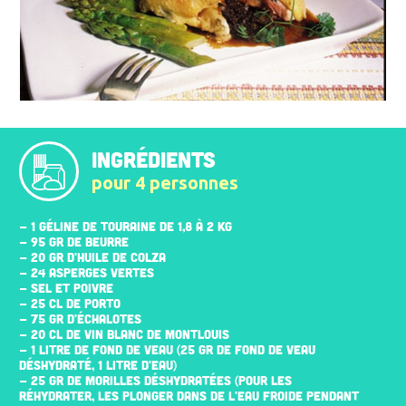
INGRÉDIENTS
pour 4 personnes
- 1 GÉLINE DE TOURAINE DE 1,8 À 2 KG
- 95 GR DE BEURRE
- 20 GR D'HUILE DE COLZA
- 24 ASPERGES VERTES
- SEL ET POIVRE
- 25 CL DE PORTO
- 75 GR D'ÉCHALOTES
- 20 CL DE VIN BLANC DE MONTLOUIS
- 1 LITRE DE FOND DE VEAU (25 GR DE FOND DE VEAU
DÉSHYDRATÉ, 1 LITRE D'EAU)
- 25 GR DE MORILLES DÉSHYDRATÉES (POUR LES
RÉHYDRATER, LES PLONGER DANS DE L'EAU FROIDE PENDANT