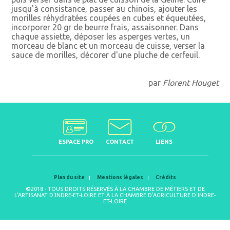
jusqu'à consistance, passer au chinois, ajouter les
morilles réhydratées coupées en cubes et équeutées,
incorporer 20 gr de beurre frais, assaisonner. Dans
chaque assiette, déposer les asperges vertes, un
morceau de blanc et un morceau de cuisse, verser la
sauce de morilles, décorer d'une pluche de cerfeuil.
par
Florent Houget
ESPACE PRO
CONTACT
LIENS
Plan du site
Mentions légales
Crédits
©2018 - TOUS DROITS RÉSERVÉS À LA CHAMBRE DE MÉTIERS ET DE
L'ARTISANAT D'INDRE-ET-LOIRE ET À LA CHAMBRE D'AGRICULTURE D'INDRE-
ET-LOIRE