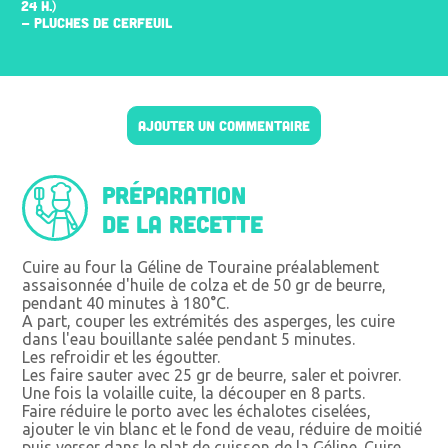
24 H.)
- PLUCHES DE CERFEUIL
AJOUTER UN COMMENTAIRE
Préparation
de la recette
Cuire au four la Géline de Touraine préalablement
assaisonnée d'huile de colza et de 50 gr de beurre,
pendant 40 minutes à 180°C.
A part, couper les extrémités des asperges, les cuire
dans l'eau bouillante salée pendant 5 minutes.
Les refroidir et les égoutter.
Les faire sauter avec 25 gr de beurre, saler et poivrer.
Une fois la volaille cuite, la découper en 8 parts.
Faire réduire le porto avec les échalotes ciselées,
ajouter le vin blanc et le fond de veau, réduire de moitié
puis verser dans le plat de cuisson de la Géline. Cuire