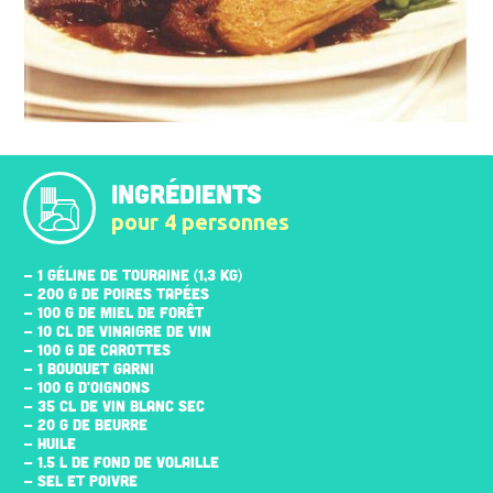
INGRÉDIENTS
pour 4 personnes
- 1 GÉLINE DE TOURAINE (1,3 KG)
- 200 G DE POIRES TAPÉES
- 100 G DE MIEL DE FORÊT
- 10 CL DE VINAIGRE DE VIN
- 100 G DE CAROTTES
- 1 BOUQUET GARNI
- 100 G D'OIGNONS
- 35 CL DE VIN BLANC SEC
- 20 G DE BEURRE
- HUILE
- 1.5 L DE FOND DE VOLAILLE
- SEL ET POIVRE