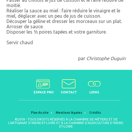
moitié.
Réaliser la sauce au miel : faire réduire le vinaigre et le
miel, déglacer avec un peu de jus de cuisson.
Découper la géline et dresser les morceaux sur un plat.
Arroser de sauce.
Disposer les ½ poires tapées et votre garniture.
Servir chaud
par
Christophe Duguin
ESPACE PRO
CONTACT
LIENS
Plan du site
Mentions légales
Crédits
©2018 - TOUS DROITS RÉSERVÉS À LA CHAMBRE DE MÉTIERS ET DE
L'ARTISANAT D'INDRE-ET-LOIRE ET À LA CHAMBRE D'AGRICULTURE D'INDRE-
ET-LOIRE