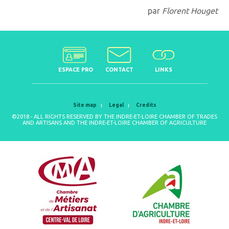
par
Florent Houget
ESPACE PRO
CONTACT
LINKS
Site map
Legal
Credits
©2018 - ALL RIGHTS RESERVED BY THE INDRE-ET-LOIRE CHAMBER OF TRADES
AND ARTISANS AND THE INDRE-ET-LOIRE CHAMBER OF AGRICULTURE