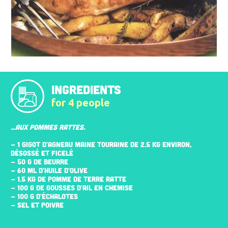
INGREDIENTS
for 4 people
...AUX POMMES RATTES.
- 1 GIGOT D'AGNEAU MAINE TOURAINE DE 2.5 KG ENVIRON,
DÉSOSSÉ ET FICELÉ
- 50 G DE BEURRE
- 60 ML D'HUILE D'OLIVE
- 1.5 KG DE POMME DE TERRE RATTE
- 100 G DE GOUSSES D'AIL EN CHEMISE
- 100 G D'ÉCHALOTES
- SEL ET POIVRE