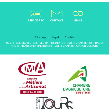
ESPACE PRO
CONTACT
LINKS
Site map
Legal
Credits
©2018 - ALL RIGHTS RESERVED BY THE INDRE-ET-LOIRE CHAMBER OF TRADES
AND ARTISANS AND THE INDRE-ET-LOIRE CHAMBER OF AGRICULTURE