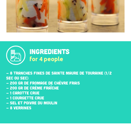
INGREDIENTS
for 4 people
- 8 TRANCHES FINES DE SAINTE MAURE DE TOURAINE (1/2
SEC OU SEC)
- 200 GR DE FROMAGE DE CHÈVRE FRAIS
- 200 GR DE CRÈME FRAÎCHE
- 1 CAROTTE CRUE
- 1 COURGETTE CRUE
- SEL ET POIVRE DU MOULIN
- 8 VERRINES