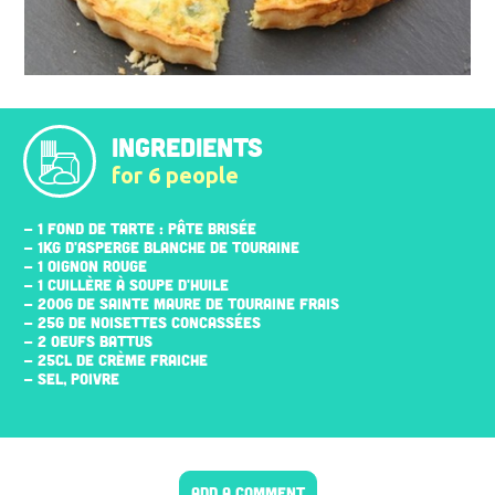
INGREDIENTS
for 6 people
- 1 FOND DE TARTE : PÂTE BRISÉE
- 1KG D'ASPERGE BLANCHE DE TOURAINE
- 1 OIGNON ROUGE
- 1 CUILLÈRE À SOUPE D'HUILE
- 200G DE SAINTE MAURE DE TOURAINE FRAIS
- 25G DE NOISETTES CONCASSÉES
- 2 ŒUFS BATTUS
- 25CL DE CRÈME FRAICHE
- SEL, POIVRE
ADD A COMMENT