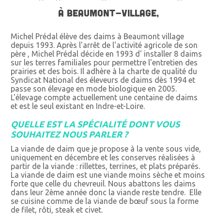
À BEAUMONT-VILLAGE,
Michel Prédal élève des daims à Beaumont village
depuis 1993. Après l'arrêt de l'activité agricole de son
père , Michel Prédal décide en 1993 d' installer 8 daims
sur les terres familiales pour permettre l'entretien des
prairies et des bois. Il adhère à la charte de qualité du
Syndicat National des éleveurs de daims dès 1994 et
passe son élevage en mode biologique en 2005.
L'élevage compte actuellement une centaine de daims
et est le seul existant en Indre-et-Loire.
QUELLE EST LA SPÉCIALITÉ DONT VOUS
SOUHAITEZ NOUS PARLER ?
La viande de daim que je propose à la vente sous vide,
uniquement en décembre et les conserves réalisées à
partir de la viande : rillettes, terrines, et plats préparés.
La viande de daim est une viande moins sèche et moins
forte que celle du chevreuil. Nous abattons les daims
dans leur 2ème année donc la viande reste tendre. Elle
se cuisine comme de la viande de bœuf sous la forme
de filet, rôti, steak et civet.