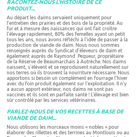
RACONTEZ-NOUS L'HISTOIRE DE CE
PRODUIT...
Au départ les daims servaient uniquement pour
l'entretien des prairies et des bois de la propriété. Au
fur et à mesure des naissances qui ont fait croître
l'élevage rapidement, 80% des femelles ayant un petit
tous les ans, nous avons réfléchi à l'idée de passer à la
production de viande de daim. Nous nous sommes
renseignés auprès du Syndicat d'éleveurs de daim et
également auprès de Raymond Pequeur, propriétaire
de la Réserve de Beaumarchais à Autrèche. Nos daims
naissent, s'élèvent et se reproduisent naturellement sur
nos terres où ils trouvent la nourriture nécessaire. Nous
apportons si besoin un complément en fourrage l'hiver
avec du foin produit également sur l'exploitation. Il n'y
a aucun apport extérieur, nos daims ne sont pas
vaccinés et ils sont en parfaite santé ! L'élevage est bien
sûr contrôlé par les services vétérinaires.
PARLEZ-NOUS DE VOS RECETTES À BASE DE
VIANDE DE DAIM...
Nous utilisons les morceaux moins « nobles » pour
élaborer des rillettes et des terrines au Montlouis ou au