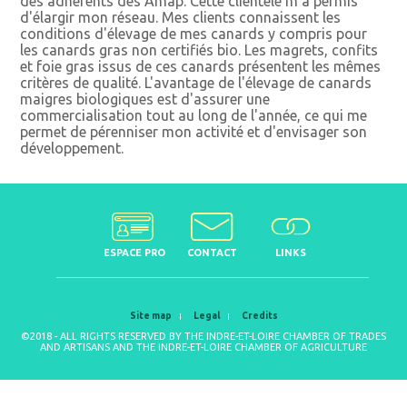
des adhérents des Amap. Cette clientèle m'a permis
d'élargir mon réseau. Mes clients connaissent les
conditions d'élevage de mes canards y compris pour
les canards gras non certifiés bio. Les magrets, confits
et foie gras issus de ces canards présentent les mêmes
critères de qualité. L'avantage de l'élevage de canards
maigres biologiques est d'assurer une
commercialisation tout au long de l'année, ce qui me
permet de pérenniser mon activité et d'envisager son
développement.
ESPACE PRO
CONTACT
LINKS
Site map
Legal
Credits
©2018 - ALL RIGHTS RESERVED BY THE INDRE-ET-LOIRE CHAMBER OF TRADES
AND ARTISANS AND THE INDRE-ET-LOIRE CHAMBER OF AGRICULTURE