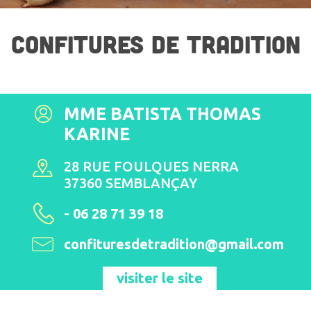
CONFITURES DE TRADITION
MME BATISTA THOMAS
KARINE
28 RUE FOULQUES NERRA
37360 SEMBLANÇAY
- 06 28 71 39 18
confituresdetradition@gmail.com
visiter le site