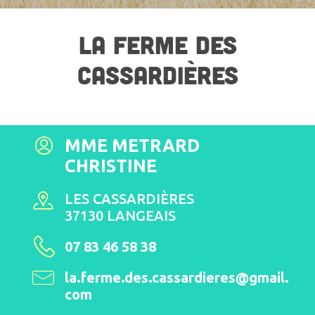
LA FERME DES
CASSARDIÈRES
MME METRARD
CHRISTINE
LES CASSARDIÈRES
37130 LANGEAIS
07 83 46 58 38
la.ferme.des.cassardieres@gmail.
com