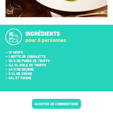
INGRÉDIENTS
pour 6 personnes
- 12 ŒUFS
- 1 BOTTE DE CIBOULETTE
- 80 G DE PURÉE DE TRUFFE
- 0,6 CL HUILE DE TRUFFE
- 60 G DE BEURRE
- 5 CL DE CRÈME
- SEL ET POIVRE
AJOUTER UN COMMENTAIRE