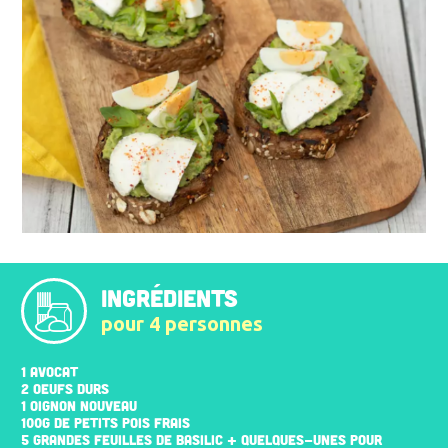
INGRÉDIENTS
pour 4 personnes
1 AVOCAT
2 OEUFS DURS
1 OIGNON NOUVEAU
100G DE PETITS POIS FRAIS
5 GRANDES FEUILLES DE BASILIC + QUELQUES-UNES POUR