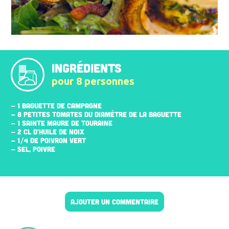
INGRÉDIENTS
pour 8 personnes
- 1 BAGUETTE DE CAMPAGNE
- 8 PETITES TOMATES DU DIAMÈTRE DE LA BAGUETTE
- 1 SAINTE MAURE DE TOURAINE
- 2 CL D'HUILE DE NOIX
- 1/4 DE POIVRON VERT
- SEL, POIVRE
AJOUTER UN COMMENTAIRE