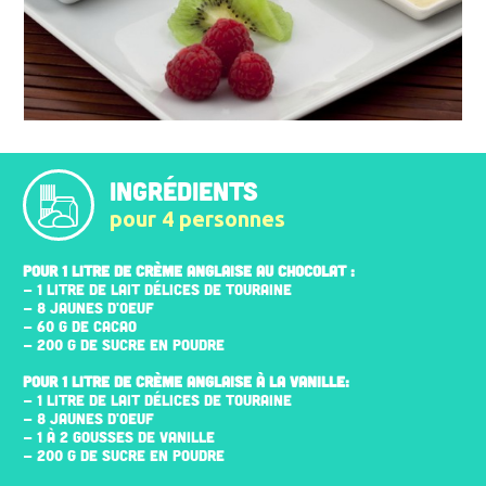
INGRÉDIENTS
pour 4 personnes
POUR 1 LITRE DE CRÈME ANGLAISE AU CHOCOLAT :
- 1 LITRE DE LAIT DÉLICES DE TOURAINE
- 8 JAUNES D'ŒUF
- 60 G DE CACAO
- 200 G DE SUCRE EN POUDRE
POUR 1 LITRE DE CRÈME ANGLAISE À LA VANILLE:
- 1 LITRE DE LAIT DÉLICES DE TOURAINE
- 8 JAUNES D'ŒUF
- 1 À 2 GOUSSES DE VANILLE
- 200 G DE SUCRE EN POUDRE