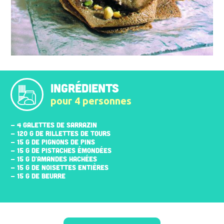
INGRÉDIENTS
pour 4 personnes
- 4 GALETTES DE SARRAZIN
- 120 G DE RILLETTES DE TOURS
- 15 G DE PIGNONS DE PINS
- 15 G DE PISTACHES ÉMONDÉES
- 15 G D'AMANDES HACHÉES
- 15 G DE NOISETTES ENTIÈRES
- 15 G DE BEURRE