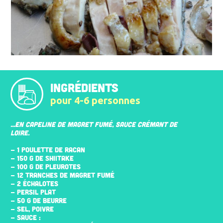
INGRÉDIENTS
pour 4-6 personnes
...EN CAPELINE DE MAGRET FUMÉ, SAUCE CRÉMANT DE
LOIRE.
- 1 POULETTE DE RACAN
- 150 G DE SHIITAKE
- 100 G DE PLEUROTES
- 12 TRANCHES DE MAGRET FUMÉ
- 2 ÉCHALOTES
- PERSIL PLAT
- 50 G DE BEURRE
- SEL, POIVRE
- SAUCE :