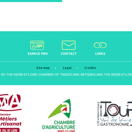
ESPACE PRO
CONTACT
LINKS
Site map
Legal
Credits
D BY THE INDRE-ET-LOIRE CHAMBER OF TRADES AND ARTISANS AND THE INDRE-ET-L