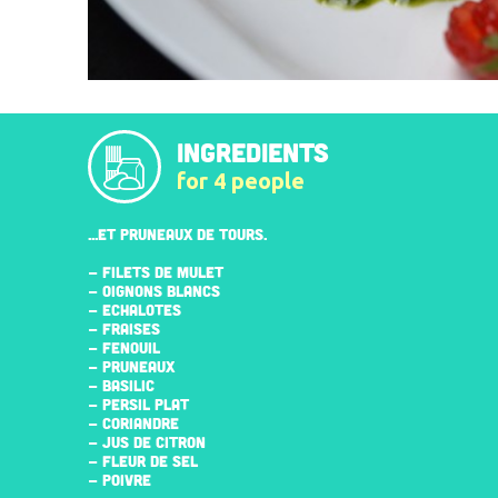
INGREDIENTS
for 4 people
...ET PRUNEAUX DE TOURS.
- FILETS DE MULET
- OIGNONS BLANCS
- ECHALOTES
- FRAISES
- FENOUIL
- PRUNEAUX
- BASILIC
- PERSIL PLAT
- CORIANDRE
- JUS DE CITRON
- FLEUR DE SEL
- POIVRE