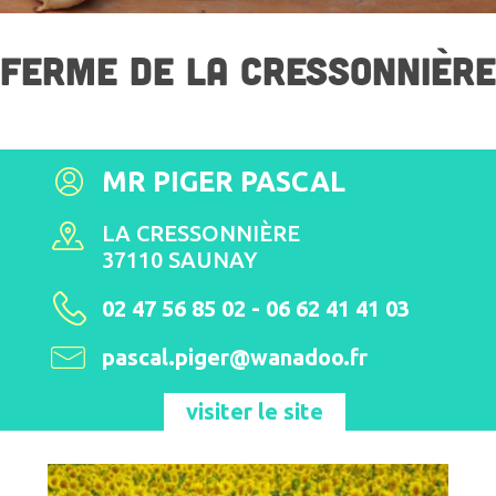
FERME DE LA CRESSONNIÈRE
MR PIGER PASCAL
LA CRESSONNIÈRE
37110 SAUNAY
02 47 56 85 02 - 06 62 41 41 03
pascal.piger@wanadoo.fr
visiter le site