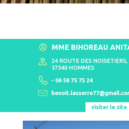
MME BIHOREAU ANIT
24 ROUTE DES NOISETIERS
37340 HOMMES
- 06 58 75 75 24
benoit.lasserre77@gmail.c
visiter le site