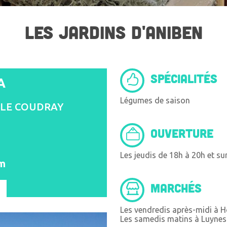
LES JARDINS D'ANIBEN
SPÉCIALITÉS
A
Légumes de saison
, LE COUDRAY
OUVERTURE
Les jeudis de 18h à 20h et s
om
MARCHÉS
Les vendredis après-midi à H
Les samedis matins à Luynes