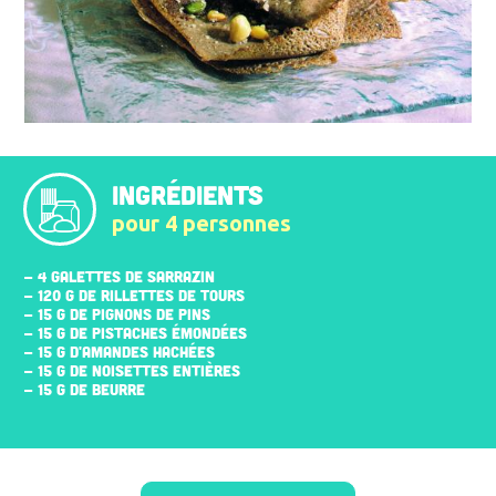
INGRÉDIENTS
pour 4 personnes
- 4 GALETTES DE SARRAZIN
- 120 G DE RILLETTES DE TOURS
- 15 G DE PIGNONS DE PINS
- 15 G DE PISTACHES ÉMONDÉES
- 15 G D'AMANDES HACHÉES
- 15 G DE NOISETTES ENTIÈRES
- 15 G DE BEURRE