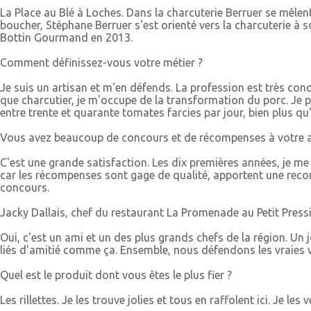
La Place au Blé à Loches. Dans la charcuterie Berruer se mêlen
boucher, Stéphane Berruer s'est orienté vers la charcuterie à 
Bottin Gourmand en 2013.
Comment définissez-vous votre métier ?
Je suis un artisan et m'en défends. La profession est très con
que charcutier, je m'occupe de la transformation du porc. Je 
entre trente et quarante tomates farcies par jour, bien plus qu'
Vous avez beaucoup de concours et de récompenses à votre act
C'est une grande satisfaction. Les dix premières années, je me
car les récompenses sont gage de qualité, apportent une reco
concours.
Jacky Dallais, chef du restaurant La Promenade au Petit Press
Oui, c'est un ami et un des plus grands chefs de la région. Un j
liés d'amitié comme ça. Ensemble, nous défendons les vraies vale
Quel est le produit dont vous êtes le plus fier ?
Les rillettes. Je les trouve jolies et tous en raffolent ici. J