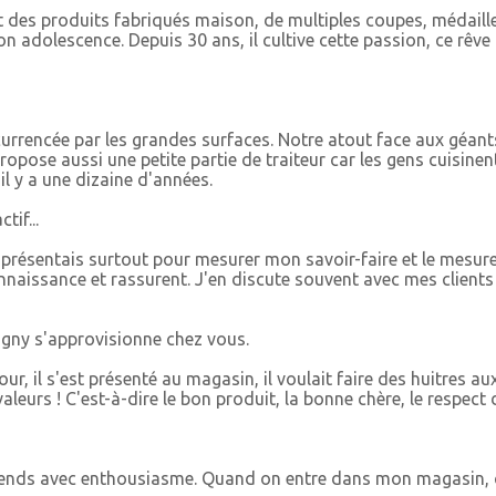
t des produits fabriqués maison, de multiples coupes, médaille
son adolescence. Depuis 30 ans, il cultive cette passion, ce rê
currencée par les grandes surfaces. Notre atout face aux géants
propose aussi une petite partie de traiteur car les gens cuisi
il y a une dizaine d'années.
if...
 présentais surtout pour mesurer mon savoir-faire et le mesurer
nnaissance et rassurent. J'en discute souvent avec mes client
igny s'approvisionne chez vous.
our, il s'est présenté au magasin, il voulait faire des huitres a
urs ! C'est-à-dire le bon produit, la bonne chère, le respect de
e les vends avec enthousiasme. Quand on entre dans mon magasin,