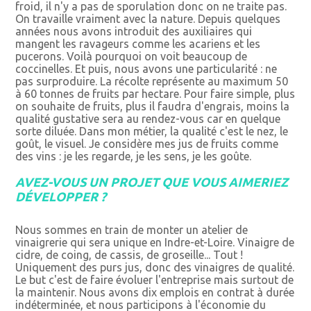
froid, il n'y a pas de sporulation donc on ne traite pas.
On travaille vraiment avec la nature. Depuis quelques
années nous avons introduit des auxiliaires qui
mangent les ravageurs comme les acariens et les
pucerons. Voilà pourquoi on voit beaucoup de
coccinelles. Et puis, nous avons une particularité : ne
pas surproduire. La récolte représente au maximum 50
à 60 tonnes de fruits par hectare. Pour faire simple, plus
on souhaite de fruits, plus il faudra d'engrais, moins la
qualité gustative sera au rendez-vous car en quelque
sorte diluée. Dans mon métier, la qualité c'est le nez, le
goût, le visuel. Je considère mes jus de fruits comme
des vins : je les regarde, je les sens, je les goûte.
AVEZ-VOUS UN PROJET QUE VOUS AIMERIEZ
DÉVELOPPER ?
Nous sommes en train de monter un atelier de
vinaigrerie qui sera unique en Indre-et-Loire. Vinaigre de
cidre, de coing, de cassis, de groseille... Tout !
Uniquement des purs jus, donc des vinaigres de qualité.
Le but c'est de faire évoluer l'entreprise mais surtout de
la maintenir. Nous avons dix emplois en contrat à durée
indéterminée, et nous participons à l'économie du