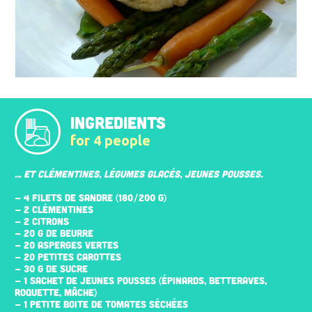
INGREDIENTS
for 4 people
... ET CLÉMENTINES, LÉGUMES GLACÉS, JEUNES POUSSES.
- 4 FILETS DE SANDRE (180/200 G)
- 2 CLÉMENTINES
- 2 CITRONS
- 20 G DE BEURRE
- 20 ASPERGES VERTES
- 20 PETITES CAROTTES
- 30 G DE SUCRE
- 1 SACHET DE JEUNES POUSSES (ÉPINARDS, BETTERAVES,
ROQUETTE, MÂCHE)
- 1 PETITE BOITE DE TOMATES SÉCHÉES