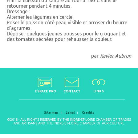
Finir la cuisson du sandre au four à 180°C sans le
retourner pendant 4 minutes.
Dressage :
Alterner les légumes en cercle.
Poser le poisson côté peau visible et arroser du beurre
d'agrumes.
Déposer quelques jeunes pousses pour le croquant et
des tomates séchées pour rehausser la couleur.
par
Xavier Aubrun
ESPACE PRO
CONTACT
LINKS
Site map
Legal
Credits
©2018 - ALL RIGHTS RESERVED BY THE INDRE-ET-LOIRE CHAMBER OF TRADES
AND ARTISANS AND THE INDRE-ET-LOIRE CHAMBER OF AGRICULTURE