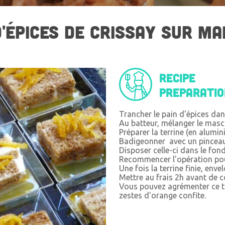
D'ÉPICES DE CRISSAY SUR MA
Recipe
preparati
Trancher le pain d'épices dan
Au batteur, mélanger le masc
Préparer la terrine (en alumin
Badigeonner avec un pinceau 
Disposer celle-ci dans le fon
Recommencer l'opération pour
Une fois la terrine finie, enve
Mettre au frais 2h avant de
Vous pouvez agrémenter ce ti
zestes d'orange confite.