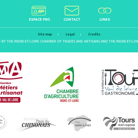
ESPACE PRO
CONTACT
LINKS
Site map
Legal
Credits
D BY THE INDRE-ET-LOIRE CHAMBER OF TRADES AND ARTISANS AND THE INDRE-ET-L