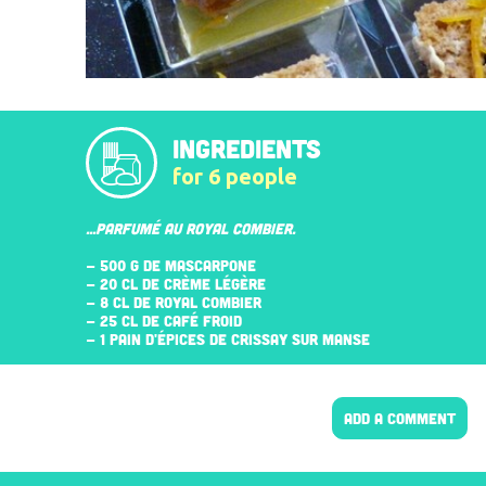
INGREDIENTS
for 6 people
...PARFUMÉ AU ROYAL COMBIER.
- 500 G DE MASCARPONE
- 20 CL DE CRÈME LÉGÈRE
- 8 CL DE ROYAL COMBIER
- 25 CL DE CAFÉ FROID
- 1 PAIN D'ÉPICES DE CRISSAY SUR MANSE
ADD A COMMENT