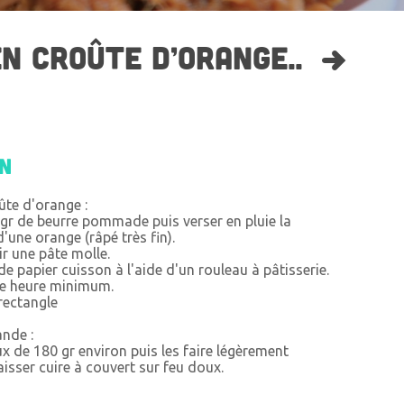
EN CROÛTE D’ORANGE..
on
oûte d'orange :
 gr de beurre pommade puis verser en pluie la
d'une orange (râpé très fin).
ir une pâte molle.
 de papier cuisson à l'aide d'un rouleau à pâtisserie.
ne heure minimum.
 rectangle
ande :
ux de 180 gr environ puis les faire légèrement
aisser cuire à couvert sur feu doux.