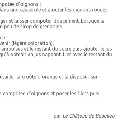
ompotée d'oignons :
dans une casserole et ajouter les oignons rouges
nger et laisser compoter doucement. Lorsque la
un peu de sirop de grenadine.
ce :
evenir (légère coloration).
ramboises et le restant du sucre puis ajouter le jus
qu'à obtenir un jus nappant. Lier avec le restant du
détailler la croûte d'orange et la disposer sur
a compotée d'oignons et poser les filets puis
par
Le Château de Beaulieu