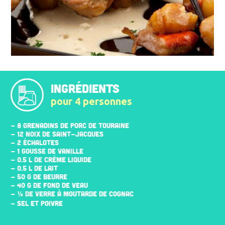
INGRÉDIENTS
pour 4 personnes
- 8 GRENADINS DE PORC DE TOURAINE
- 12 NOIX DE SAINT-JACQUES
- 2 ÉCHALOTES
- 1 GOUSSE DE VANILLE
- 0.5 L DE CRÈME LIQUIDE
- 0.5 L DE LAIT
- 50 G DE BEURRE
- 40 G DE FOND DE VEAU
- ¼ DE VERRE À MOUTARDE DE COGNAC
- SEL ET POIVRE