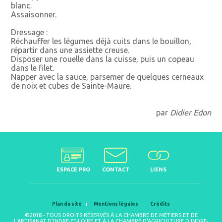
blanc.
Assaisonner.
Dressage :
Réchauffer les légumes déjà cuits dans le bouillon,
répartir dans une assiette creuse.
Disposer une rouelle dans la cuisse, puis un copeau
dans le filet.
Napper avec la sauce, parsemer de quelques cerneaux
de noix et cubes de Sainte-Maure.
par
Didier Edon
ESPACE PRO
CONTACT
LIENS
Plan du site
Mentions légales
Crédits
©2018 - TOUS DROITS RÉSERVÉS À LA CHAMBRE DE MÉTIERS ET DE
L'ARTISANAT D'INDRE-ET-LOIRE ET À LA CHAMBRE D'AGRICULTURE D'INDRE-