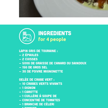
INGREDIENTS
for 4 people
LAPIN GRIS DE TOURAINE :
- 2 ÉPAULES
- 2 CUISSES
- 500G DE GRAISSE DE CANARD OU SAINDOUX
- 15G DE GROS SEL
- 3G DE POIVRE MIGNONETTE
GELÉE DE CRABE VERT :
- 10 CRABES VERTS VIVANTS
- 1 OIGNON
- 1 CAROTTE
- 1 CUILLÈRE À SOUPE DE
- CONCENTRÉ DE TOMATES
- 1 BRANCHE DE CÉLERI