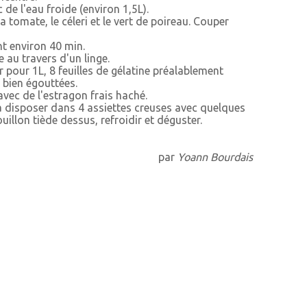
 de l'eau froide (environ 1,5L).
la tomate, le céleri et le vert de poireau. Couper
nt environ 40 min.
e au travers d'un linge.
r pour 1L, 8 feuilles de gélatine préalablement
t bien égouttées.
 avec de l'estragon frais haché.
 la disposer dans 4 assiettes creuses avec quelques
ouillon tiède dessus, refroidir et déguster.
par
Yoann Bourdais