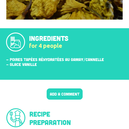
INGREDIENTS
for 4 people
- POIRES TAPÉES RÉHYDRATÉES AU GAMAY/CANNELLE
- GLACE VANILLE
ADD A COMMENT
Recipe
preparation