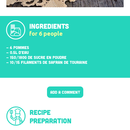
INGREDIENTS
for 6 people
- 6 POMMES
- 0.5L D'EAU
- 150/180G DE SUCRE EN POUDRE
- 10/15 FILAMENTS DE SAFRAN DE TOURAINE
ADD A COMMENT
Recipe
preparation