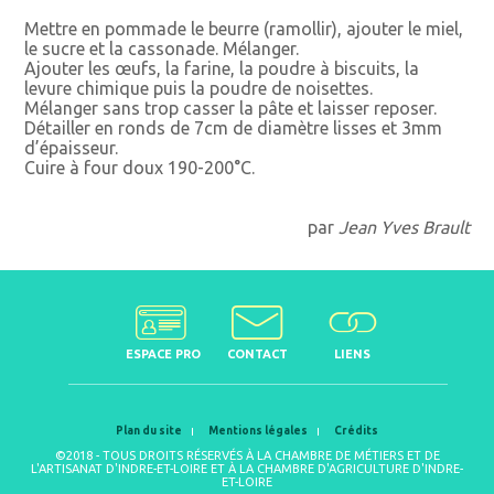
Mettre en pommade le beurre (ramollir), ajouter le miel,
le sucre et la cassonade. Mélanger.
Ajouter les œufs, la farine, la poudre à biscuits, la
levure chimique puis la poudre de noisettes.
Mélanger sans trop casser la pâte et laisser reposer.
Détailler en ronds de 7cm de diamètre lisses et 3mm
d’épaisseur.
Cuire à four doux 190-200°C.
par
Jean Yves Brault
ESPACE PRO
CONTACT
LIENS
Plan du site
Mentions légales
Crédits
©2018 - TOUS DROITS RÉSERVÉS À LA CHAMBRE DE MÉTIERS ET DE
L'ARTISANAT D'INDRE-ET-LOIRE ET À LA CHAMBRE D'AGRICULTURE D'INDRE-
ET-LOIRE