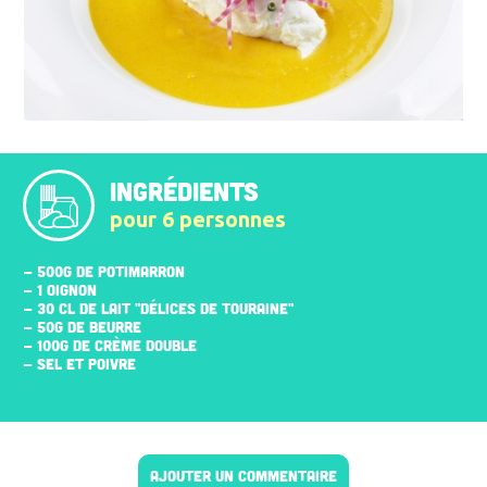
INGRÉDIENTS
pour 6 personnes
- 500G DE POTIMARRON
- 1 OIGNON
- 30 CL DE LAIT "DÉLICES DE TOURAINE"
- 50G DE BEURRE
- 100G DE CRÈME DOUBLE
- SEL ET POIVRE
AJOUTER UN COMMENTAIRE