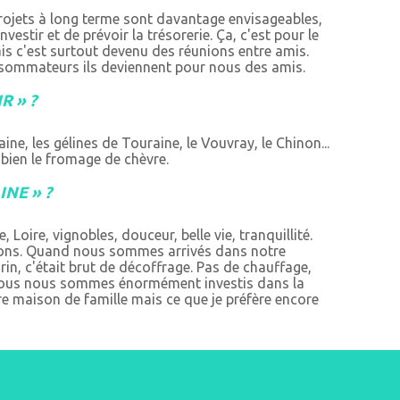
rojets à long terme sont davantage envisageables,
investir et de prévoir la trésorerie. Ça, c'est pour le
s c'est surtout devenu des réunions entre amis.
onsommateurs ils deviennent pour nous des amis.
R » ?
aine, les gélines de Touraine, le Vouvray, le Chinon...
e bien le fromage de chèvre.
INE » ?
, Loire, vignobles, douceur, belle vie, tranquillité.
gions. Quand nous sommes arrivés dans notre
, c'était brut de décoffrage. Pas de chauffage,
Nous nous sommes énormément investis dans la
re maison de famille mais ce que je préfère encore