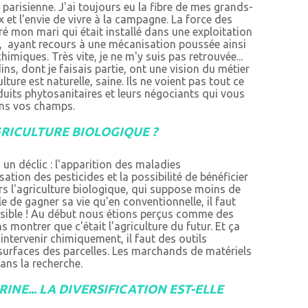
n parisienne. J'ai toujours eu la fibre de mes grands-
x et l'envie de vivre à la campagne. La force des
tré mon mari qui était installé dans une exploitation
e, ayant recours à une mécanisation poussée ainsi
himiques. Très vite, je ne m'y suis pas retrouvée...
dins, dont je faisais partie, ont une vision du métier
lture est naturelle, saine. Ils ne voient pas tout ce
oduits phytosanitaires et leurs négociants qui vous
dans vos champs.
GRICULTURE BIOLOGIQUE ?
 un déclic : l'apparition des maladies
isation des pesticides et la possibilité de bénéficier
rs l'agriculture biologique, qui suppose moins de
e de gagner sa vie qu'en conventionnelle, il faut
isible ! Au début nous étions perçus comme des
montrer que c'était l'agriculture du futur. Et ça
intervenir chimiquement, il faut des outils
urfaces des parcelles. Les marchands de matériels
dans la recherche.
RINE... LA DIVERSIFICATION EST-ELLE