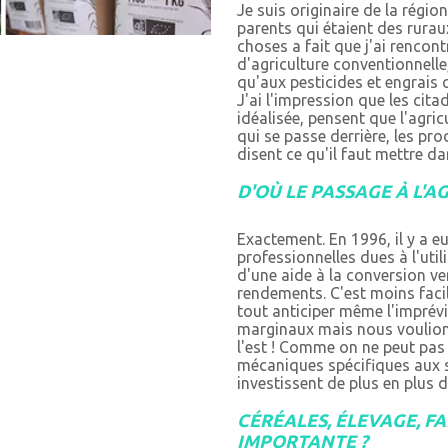
Je suis originaire de la régio
parents qui étaient des rurau
choses a fait que j'ai rencon
d'agriculture conventionnell
qu'aux pesticides et engrais c
J'ai l'impression que les cita
idéalisée, pensent que l'agricu
qui se passe derrière, les pr
disent ce qu'il faut mettre 
D'OÙ LE PASSAGE À L'A
Exactement. En 1996, il y a eu
professionnelles dues à l'util
d'une aide à la conversion ve
rendements. C'est moins facil
tout anticiper même l'imprév
marginaux mais nous voulions 
l'est ! Comme on ne peut pas 
mécaniques spécifiques aux s
investissent de plus en plus 
CÉRÉALES, ÉLEVAGE, FA
IMPORTANTE ?