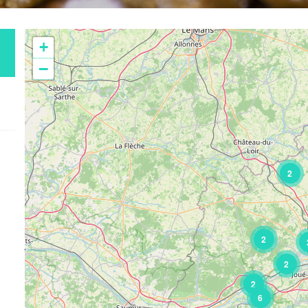
+
−
2
2
2
2
6