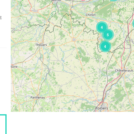
E
4
5
4