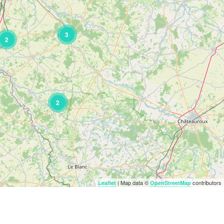
3
2
2
| Map data ©
contributors
Leaflet
OpenStreetMap